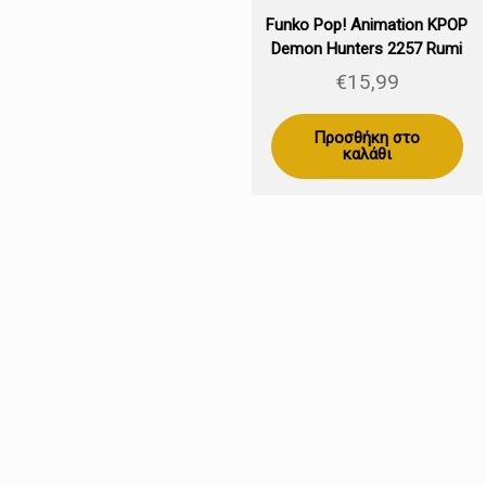
Funko Pop! Animation KPOP
Demon Hunters 2257 Rumi
€
15,99
Προσθήκη στο
καλάθι