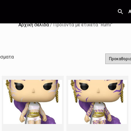
Α
Αρχική σελίδα
/ Προϊόντα με ετικέτα “Rumi”
έσματα