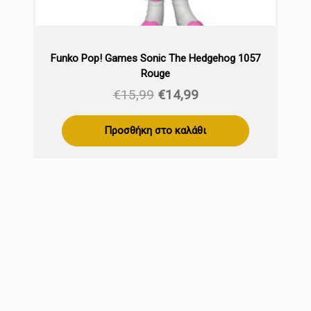
Funko Pop! Games Sonic The Hedgehog 1057
Rouge
Original
Η
€
15,99
€
14,99
price
τρέχουσα
was:
τιμή
Προσθήκη στο καλάθι
€15,99.
είναι:
€14,99.