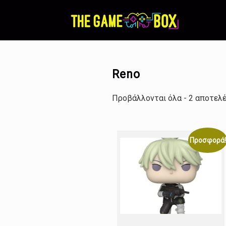
Skip
to
content
Reno
Προβάλλονται όλα - 2 αποτελ
Προσφορά!