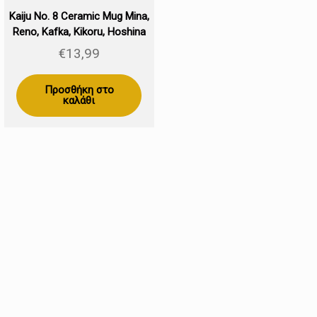
Kaiju No. 8 Ceramic Mug Mina,
Reno, Kafka, Kikoru, Hoshina
€
13,99
ουσα
Προσθήκη στο
καλάθι
9.