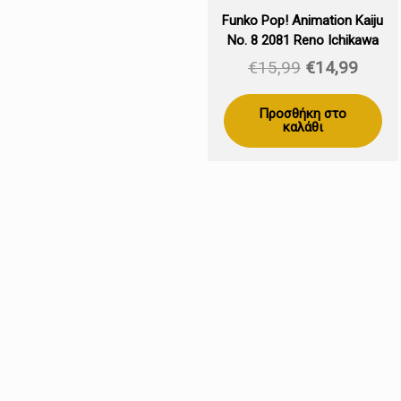
Funko Pop! Animation Kaiju
No. 8 2081 Reno Ichikawa
Original
Η
€
15,99
€
14,99
price
τρέχ
was:
τιμή
Προσθήκη στο
καλάθι
€15,99.
είναι:
€14,9