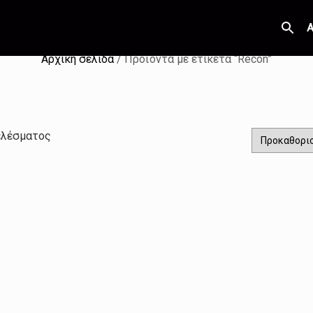
Α
Αρχική σελίδα
/ Προϊόντα με ετικέτα “Recon”
ελέσματος