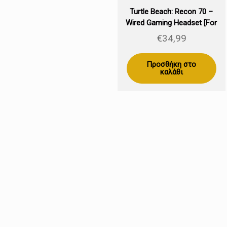
Turtle Beach: Recon 70 –
Wired Gaming Headset [For
XBOX, PS, Switch, PC, mobile]
€
34,99
Προσθήκη στο
καλάθι