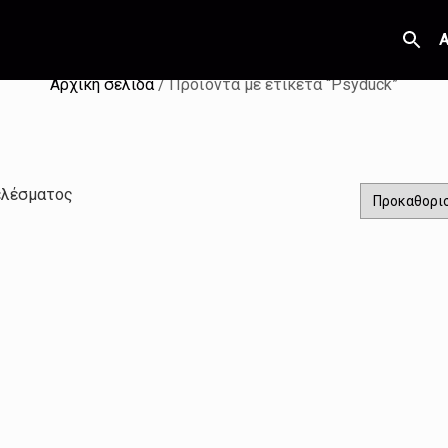
Α
Αρχική σελίδα
/ Προϊόντα με ετικέτα “Psyduck”
ελέσματος