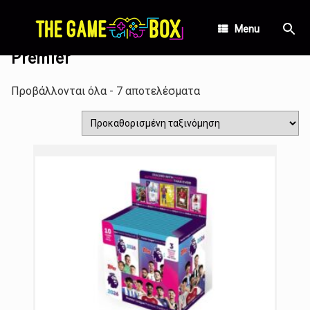
Skip
Αρχική σελίδα
/ Προϊόντα με ετικέτα “Premier”
to
Menu
content
Premier
Προβάλλονται όλα - 7 αποτελέσματα