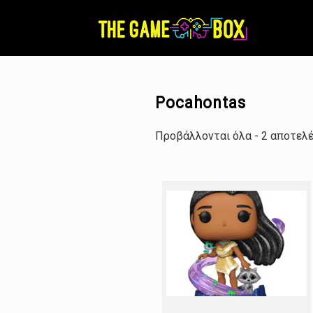
Skip
to
content
Pocahontas
Προβάλλονται όλα - 2 αποτελ