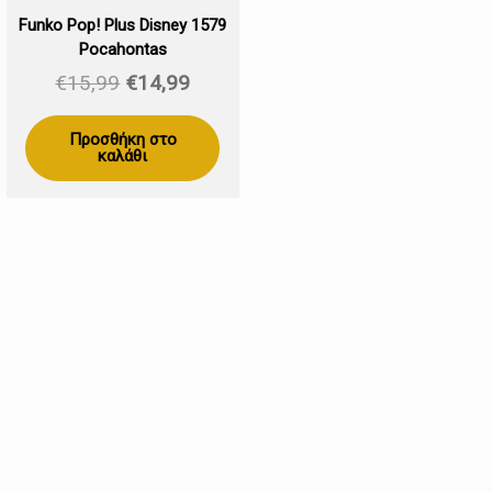
Funko Pop! Plus Disney 1579
Pocahontas
Original
Η
€
15,99
€
14,99
price
τρέχουσα
was:
τιμή
Προσθήκη στο
καλάθι
€15,99.
είναι:
€14,99.