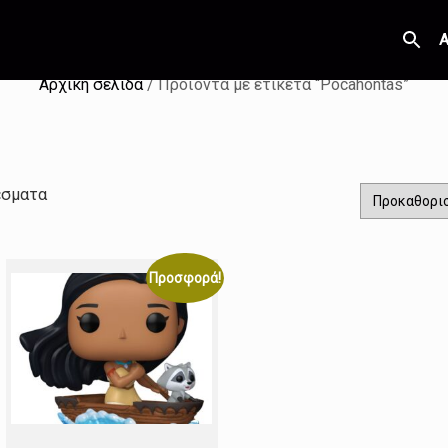
Α
Αρχική σελίδα
/ Προϊόντα με ετικέτα “Pocahontas”
έσματα
Προσφορά!