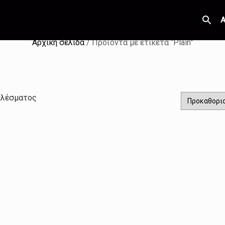
Α
Αρχική σελίδα
/ Προϊόντα με ετικέτα “Plain”
ελέσματος