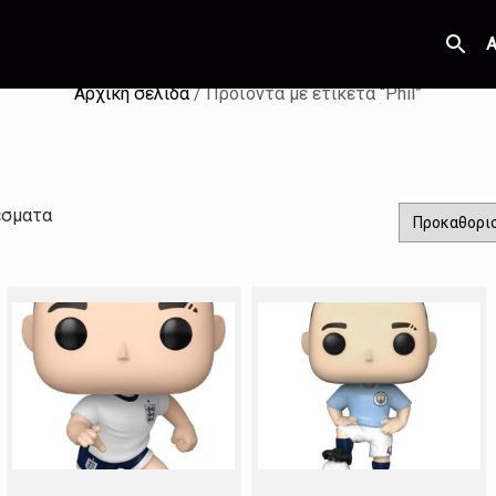
Α
Αρχική σελίδα
/ Προϊόντα με ετικέτα “Phil”
έσματα