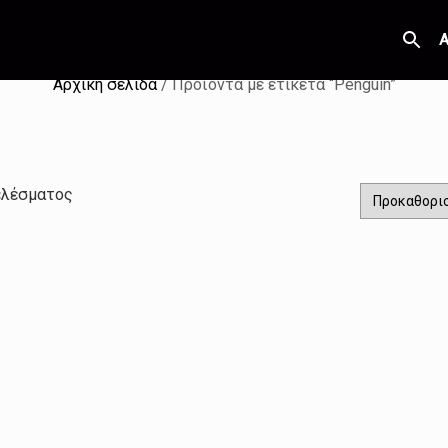
Α
Αρχική σελίδα
/ Προϊόντα με ετικέτα “Penguin”
ελέσματος