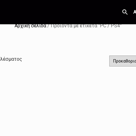
Α
Αρχική σελίδα
/ Προϊόντα με ετικέτα “PC / PS4”
ελέσματος