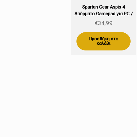
Spartan Gear Aspis 4
Ασύρματο Gamepad για PC /
PS4 Green Camo
€
34,99
Προσθήκη στο
καλάθι