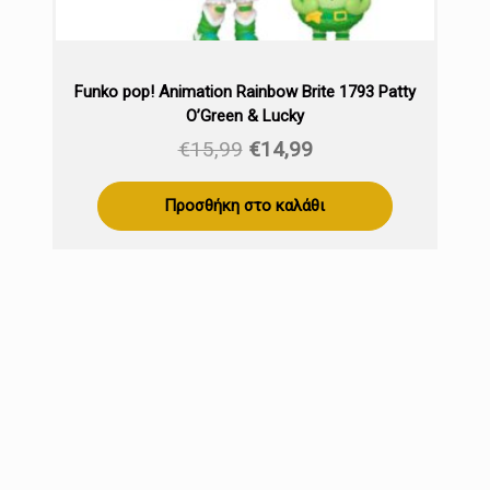
Funko pop! Animation Rainbow Brite 1793 Patty
O’Green & Lucky
Original
Η
€
15,99
€
14,99
price
τρέχουσα
was:
τιμή
Προσθήκη στο καλάθι
€15,99.
είναι:
€14,99.