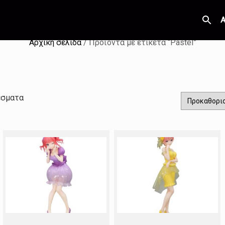
Α
Αρχική σελίδα
/ Προϊόντα με ετικέτα “Pastel”
έσματα