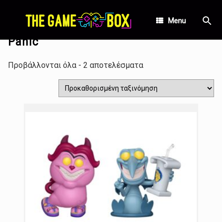
Skip
Αρχική σελίδα
/ Προϊόντα με ετικέτα “Panic”
to
Menu
content
Panic
Προβάλλονται όλα - 2 αποτελέσματα