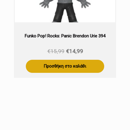
Funko Pop! Rocks: Panic Brendon Urie 394
Original
Η
€
15,99
€
14,99
price
τρέχουσα
was:
τιμή
Προσθήκη στο καλάθι
€15,99.
είναι:
€14,99.