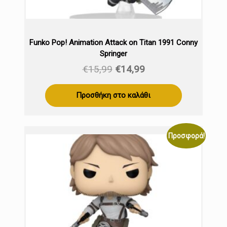
Funko Pop! Animation Attack on Titan 1991 Conny
Springer
Original
Η
€
15,99
€
14,99
price
τρέχουσα
was:
τιμή
Προσθήκη στο καλάθι
€15,99.
είναι:
€14,99.
Προσφορά!