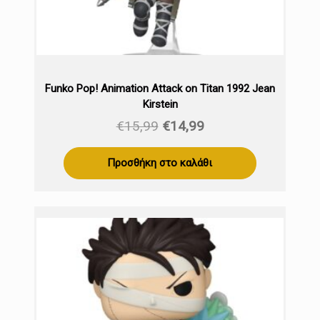
Funko Pop! Animation Attack on Titan 1992 Jean
Kirstein
Original
Η
€
15,99
€
14,99
price
τρέχουσα
was:
τιμή
Προσθήκη στο καλάθι
€15,99.
είναι:
€14,99.