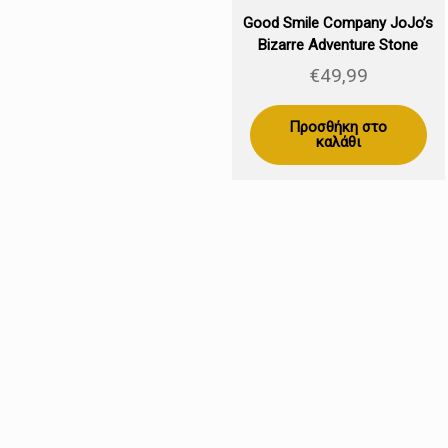
Good Smile Company JoJo’s
Bizarre Adventure Stone
Ocean Pop Up Parade Jolyne
€
49,99
Cujoh 17cm
Προσθήκη στο
καλάθι