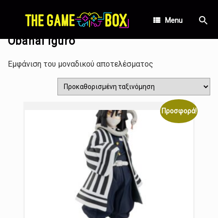
Skip
Αρχική σελίδα
/ Προϊόντα με ετικέτα “Obanai Iguro”
to
Menu
content
Obanai Iguro
Εμφάνιση του μοναδικού αποτελέσματος
Προσφορά!