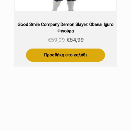
Good Smile Company Demon Slayer: Obanai Iguro
Φιγούρα
Original
Η
€
59,99
€
54,99
price
τρέχουσα
was:
τιμή
Προσθήκη στο καλάθι
€59,99.
είναι:
€54,99.