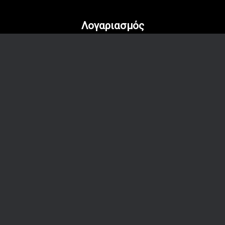
Λογαριασμός
Είσοδος / Εγγραφή
Ο λογαριασμός μου
Οι παραγγελίες μου
Όροι & Απόρρητο
Πολιτική Απορρήτου
Πολιτική Επιστροφών
Όροι Χρήσης