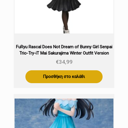
FuRyu Rascal Does Not Dream of Bunny Girl Senpai
Trio-Try-iT Mai Sakurajima Winter Outfit Version
21cm
€
34,99
Προσθήκη στο καλάθι