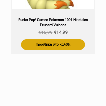
Funko Pop! Games Pokemon 1091 Ninetales
Feunard Vulnona
Original
Η
€
15,99
€
14,99
price
τρέχουσα
was:
τιμή
Προσθήκη στο καλάθι
€15,99.
είναι:
€14,99.