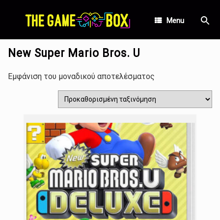
Skip
Αρχική σελίδα
/ Προϊόντα με ετικέτα “New Super Mario
to
Menu
Bros. U”
content
New Super Mario Bros. U
Εμφάνιση του μοναδικού αποτελέσματος