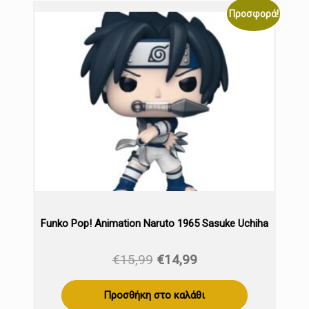
Προσφορά!
Funko Pop! Animation Naruto 1965 Sasuke Uchiha
Original
Η
€
15,99
€
14,99
price
τρέχουσα
was:
τιμή
Προσθήκη στο καλάθι