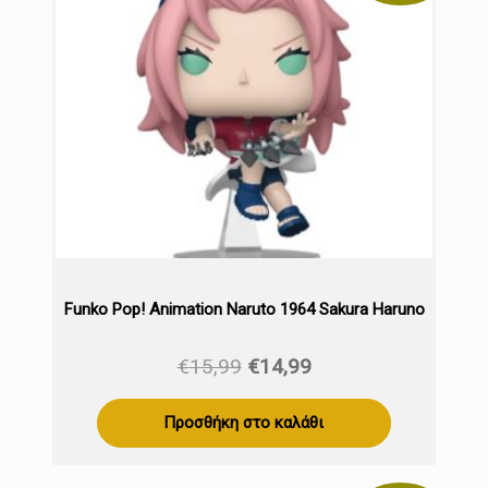
Funko Pop! Animation Naruto 1964 Sakura Haruno
Original
Η
€
15,99
€
14,99
price
τρέχουσα
was:
τιμή
Προσθήκη στο καλάθι
€15,99.
είναι:
€14,99.