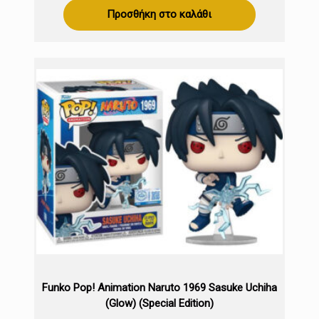
was:
τιμή
Προσθήκη στο καλάθι
€15,99.
είναι:
€14,99.
Funko Pop! Animation Naruto 1969 Sasuke Uchiha
(Glow) (Special Edition)