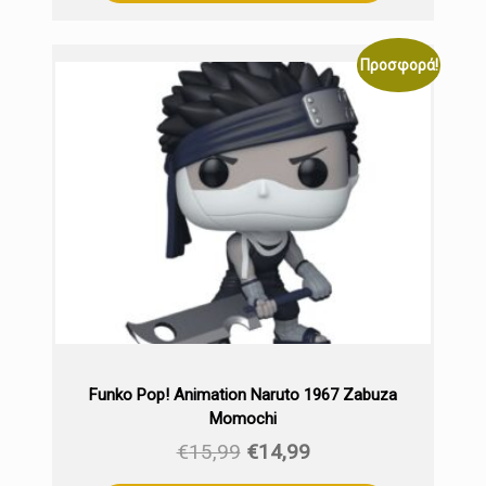
€15,99.
είναι:
€14,99.
Προσφορά!
Funko Pop! Animation Naruto 1967 Zabuza
Momochi
Original
Η
€
15,99
€
14,99
price
τρέχουσα