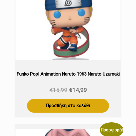
Funko Pop! Animation Naruto 1963 Naruto Uzumaki
Original
Η
€
15,99
€
14,99
price
τρέχουσα
was:
τιμή
Προσθήκη στο καλάθι
€15,99.
είναι:
€14,99.
Προσφορά!