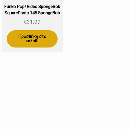
Funko Pop! Rides SpongeBob
SquarePants 145 SpongeBob
with Mystery 15cm
€
31,99
Προσθήκη στο
καλάθι