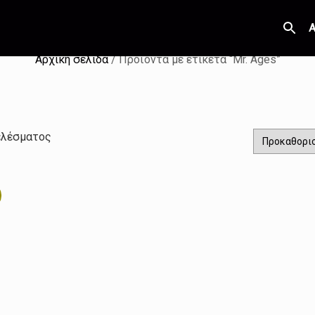
Α
Αρχική σελίδα
/ Προϊόντα με ετικέτα “Mr. Ages”
ελέσματος