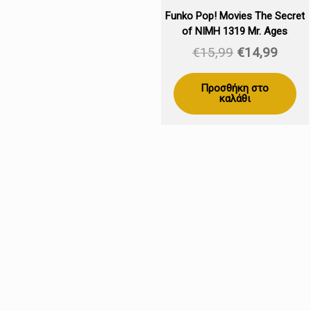
Funko Pop! Movies The Secret
of NIMH 1319 Mr. Ages
Original
Η
€
15,99
€
14,99
price
τρέχ
was:
τιμή
Προσθήκη στο
καλάθι
€15,99.
είναι:
€14,9