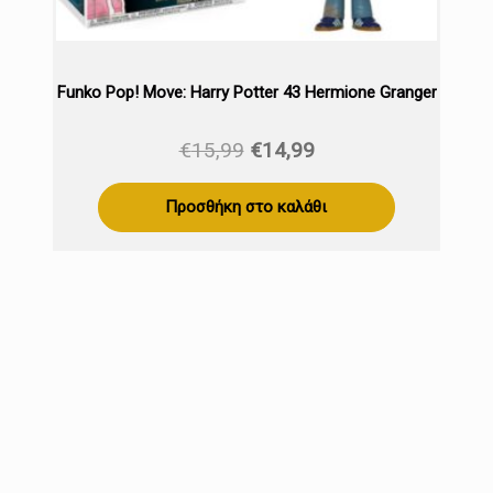
Funko Pop! Move: Harry Potter 43 Hermione Granger
Original
Η
€
15,99
€
14,99
price
τρέχουσα
was:
τιμή
Προσθήκη στο καλάθι
€15,99.
είναι:
€14,99.