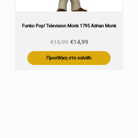
Funko Pop! Television Monk 1795 Adrian Monk
Original
Η
€
15,99
€
14,99
price
τρέχουσα
was:
τιμή
Προσθήκη στο καλάθι
€15,99.
είναι:
€14,99.