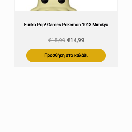
Funko Pop! Games Pokemon 1013 Mimikyu
Original
Η
€
15,99
€
14,99
price
τρέχουσα
was:
τιμή
Προσθήκη στο καλάθι
€15,99.
είναι:
€14,99.