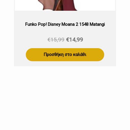
Funko Pop! Disney Moana 2 1548 Matangi
Original
Η
€
15,99
€
14,99
price
τρέχουσα
was:
τιμή
Προσθήκη στο καλάθι
€15,99.
είναι:
€14,99.