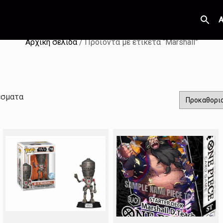
Α
Αρχική σελίδα
/ Προϊόντα με ετικέτα “Marshall”
έσματα